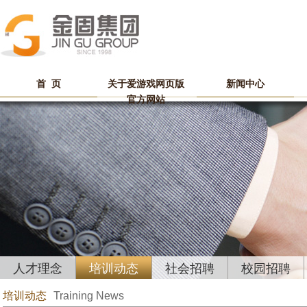
首 页
关于爱游戏网页版
新闻中心
官方网站
人才理念
培训动态
社会招聘
校园招聘
培训动态
Training News